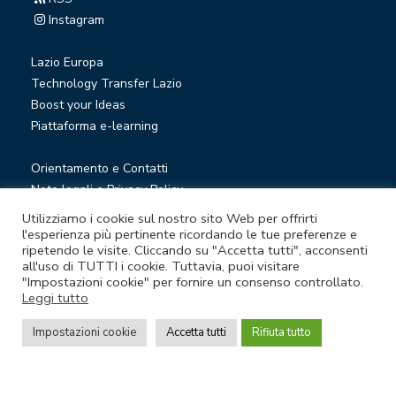
Instagram
Lazio Europa
Technology Transfer Lazio
Boost your Ideas
Piattaforma e-learning
Orientamento e Contatti
Note legali e Privacy Policy
Privacy Newsletter
Utilizziamo i cookie sul nostro sito Web per offrirti
Società trasparente
l'esperienza più pertinente ricordando le tue preferenze e
ripetendo le visite. Cliccando su "Accetta tutti", acconsenti
Whistleblowing
all'uso di TUTTI i cookie. Tuttavia, puoi visitare
"Impostazioni cookie" per fornire un consenso controllato.
Leggi tutto
© Lazio Innova S.p.A. società soggetta a direzione e
coordinamento della Regione Lazio
Impostazioni cookie
Accetta tutti
Rifiuta tutto
Sede legale Via Marco Aurelio 26 A - 00184 Roma
Partita Iva e Codice fiscale 05950941004 - Rea RM-938517 -
Capitale sociale € 48.927.354,56 i.v.