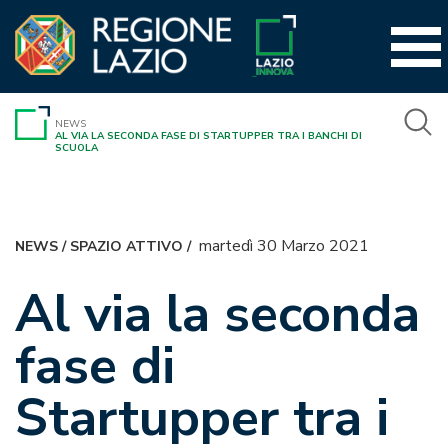
Vai
al
contenuto
NEWS
AL VIA LA SECONDA FASE DI STARTUPPER TRA I BANCHI DI
SCUOLA
martedì 30 Marzo 2021
NEWS
/
SPAZIO ATTIVO
/
Al via la seconda
fase di
Startupper tra i