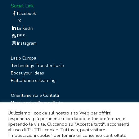
Social Link
Facebook
X
Linkedin
RSS
Instagram
Lazio Europa
Technology Transfer Lazio
Boost your Ideas
Piattaforma e-learning
Orientamento e Contatti
Note legali e Privacy Policy
Privacy Newsletter
Utilizziamo i cookie sul nostro sito Web per offrirti
Società trasparente
l'esperienza più pertinente ricordando le tue preferenze e
ripetendo le visite. Cliccando su "Accetta tutti", acconsenti
Whistleblowing
all'uso di TUTTI i cookie. Tuttavia, puoi visitare
"Impostazioni cookie" per fornire un consenso controllato.