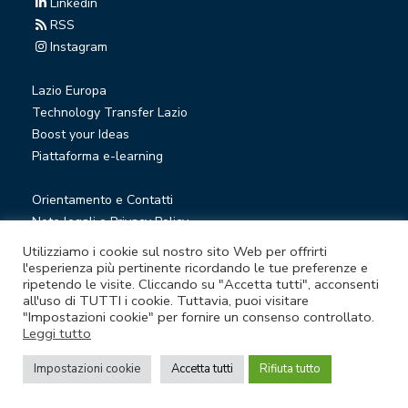
Linkedin
RSS
Instagram
Lazio Europa
Technology Transfer Lazio
Boost your Ideas
Piattaforma e-learning
Orientamento e Contatti
Note legali e Privacy Policy
Privacy Newsletter
Utilizziamo i cookie sul nostro sito Web per offrirti
Società trasparente
l'esperienza più pertinente ricordando le tue preferenze e
ripetendo le visite. Cliccando su "Accetta tutti", acconsenti
Whistleblowing
all'uso di TUTTI i cookie. Tuttavia, puoi visitare
"Impostazioni cookie" per fornire un consenso controllato.
Leggi tutto
© Lazio Innova S.p.A. società soggetta a direzione e
coordinamento della Regione Lazio
Impostazioni cookie
Accetta tutti
Rifiuta tutto
Sede legale Via Marco Aurelio 26 A - 00184 Roma
Partita Iva e Codice fiscale 05950941004 - Rea RM-938517 -