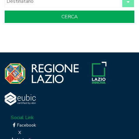
Social Link
Facebook
X