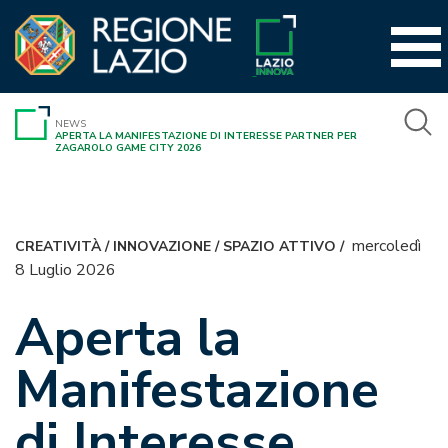
Vai
al
contenuto
NEWS
APERTA LA MANIFESTAZIONE DI INTERESSE PARTNER PER
ZAGAROLO GAME CITY 2026
mercoledì
CREATIVITÀ
/
INNOVAZIONE
/
SPAZIO ATTIVO
/
8 Luglio 2026
Aperta la
Manifestazione
di Interesse