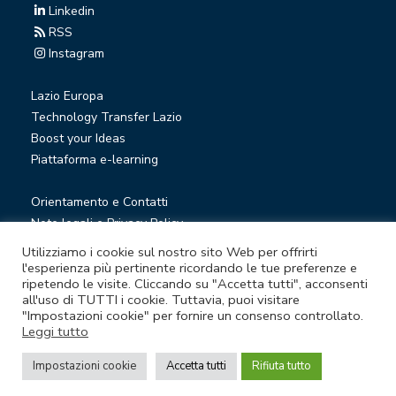
Linkedin
RSS
Instagram
Lazio Europa
Technology Transfer Lazio
Boost your Ideas
Piattaforma e-learning
Orientamento e Contatti
Note legali e Privacy Policy
Privacy Newsletter
Utilizziamo i cookie sul nostro sito Web per offrirti
Società trasparente
l'esperienza più pertinente ricordando le tue preferenze e
ripetendo le visite. Cliccando su "Accetta tutti", acconsenti
Whistleblowing
all'uso di TUTTI i cookie. Tuttavia, puoi visitare
"Impostazioni cookie" per fornire un consenso controllato.
Leggi tutto
© Lazio Innova S.p.A. società soggetta a direzione e
coordinamento della Regione Lazio
Impostazioni cookie
Accetta tutti
Rifiuta tutto
Sede legale Via Marco Aurelio 26 A - 00184 Roma