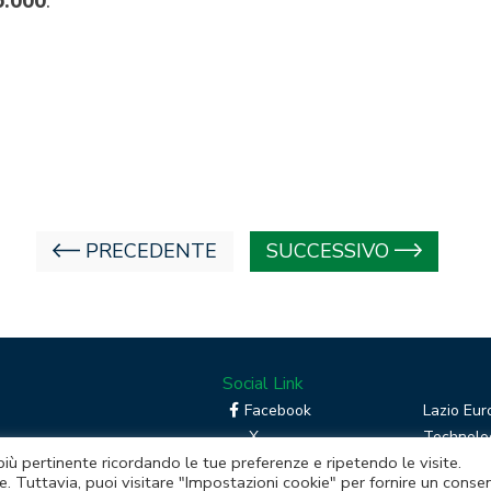
PRECEDENTE
SUCCESSIVO
Social Link
Facebook
Lazio Eur
X
Technolog
 più pertinente ricordando le tue preferenze e ripetendo le visite.
Linkedin
Boost you
e. Tuttavia, puoi visitare "Impostazioni cookie" per fornire un conse
RSS
Piattafor