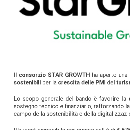
Il
consorzio
STAR GROWTH
ha aperto una 
sostenibili
per la
crescita delle PMI
del
turis
Lo scopo generale del bando è favorire la
sostegno tecnico e finanziario, rafforzando l
campo della sostenibilità e della digitalizzazi
Il budget disponibile per questa call è di
€ 67