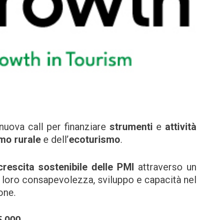
nuova call per finanziare
strumenti
e
attività
mo rurale
e dell’
ecoturismo
.
crescita sostenibile delle PMI
attraverso un
a loro consapevolezza, sviluppo e capacità nel
one.
5.000
.