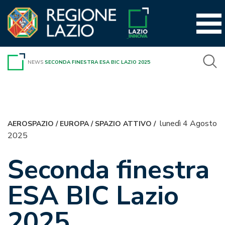
Vai
al
contenuto
NEWS
SECONDA FINESTRA ESA BIC LAZIO 2025
lunedì 4 Agosto
AEROSPAZIO
/
EUROPA
/
SPAZIO ATTIVO
/
2025
Seconda finestra
ESA BIC Lazio
2025