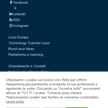
Facebook
X
Linkedin
RSS
Instagram
Lazio Europa
Technology Transfer Lazio
Boost your Ideas
Piattaforma e-learning
Orientamento e Contatti
Note legali e Privacy Policy
Privacy Newsletter
Utilizziamo i cookie sul nostro sito Web per offrirti
Società trasparente
l'esperienza più pertinente ricordando le tue preferenze e
ripetendo le visite. Cliccando su "Accetta tutti", acconsenti
Whistleblowing
all'uso di TUTTI i cookie. Tuttavia, puoi visitare
"Impostazioni cookie" per fornire un consenso controllato.
Leggi tutto
© Lazio Innova S.p.A. società soggetta a direzione e