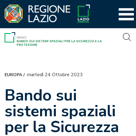
Vai
al
contenuto
NEWS
BANDO SUI SISTEMI SPAZIALI PER LA SICUREZZA E LA
PROTEZIONE
martedì 24 Ottobre 2023
EUROPA
/
Bando sui
sistemi spaziali
per la Sicurezza