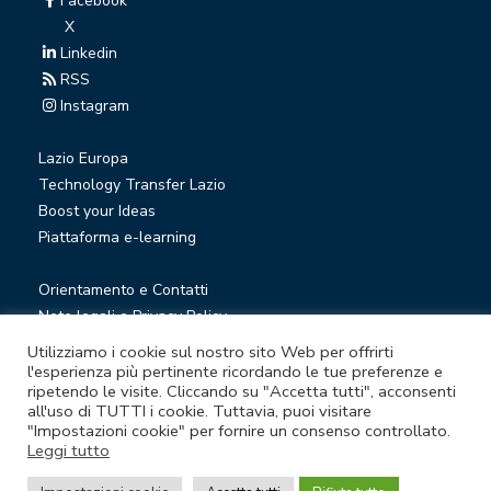
Facebook
X
Linkedin
RSS
Instagram
Lazio Europa
Technology Transfer Lazio
Boost your Ideas
Piattaforma e-learning
Orientamento e Contatti
Note legali e Privacy Policy
Privacy Newsletter
Utilizziamo i cookie sul nostro sito Web per offrirti
Società trasparente
l'esperienza più pertinente ricordando le tue preferenze e
ripetendo le visite. Cliccando su "Accetta tutti", acconsenti
Whistleblowing
all'uso di TUTTI i cookie. Tuttavia, puoi visitare
"Impostazioni cookie" per fornire un consenso controllato.
Leggi tutto
© Lazio Innova S.p.A. società soggetta a direzione e
coordinamento della Regione Lazio