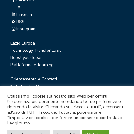
Facebook
X
Linkedin
RSS
Instagram
Lazio Europa
Technology Transfer Lazio
Boost your Ideas
Piattaforma e-learning
Orientamento e Contatti
Note legali e Privacy Policy
Privacy Newsletter
Utilizziamo i cookie sul nostro sito Web per offrirti
Società trasparente
l'esperienza più pertinente ricordando le tue preferenze e
ripetendo le visite. Cliccando su "Accetta tutti", acconsenti
Whistleblowing
all'uso di TUTTI i cookie. Tuttavia, puoi visitare
"Impostazioni cookie" per fornire un consenso controllato.
Leggi tutto
© Lazio Innova S.p.A. società soggetta a direzione e
coordinamento della Regione Lazio