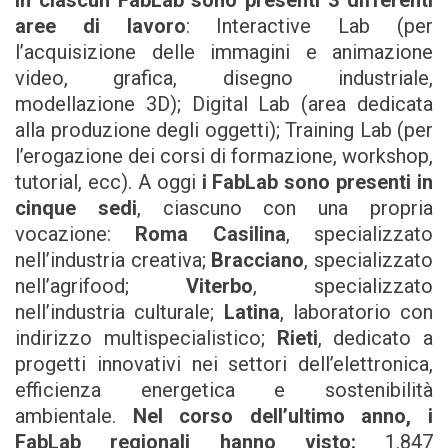
In ciascun FabLab sono presenti 3 differenti
aree di lavoro
: Interactive Lab (per
l’acquisizione delle immagini e animazione
video, grafica, disegno industriale,
modellazione 3D); Digital Lab (area dedicata
alla produzione degli oggetti); Training Lab (per
l’erogazione dei corsi di formazione, workshop,
tutorial, ecc). A oggi
i FabLab sono presenti in
cinque sedi
, ciascuno con una propria
vocazione:
Roma Casilina
, specializzato
nell’industria creativa;
Bracciano
, specializzato
nell’agrifood;
Viterbo
, specializzato
nell’industria culturale;
Latina
, laboratorio con
indirizzo multispecialistico;
Rieti
, dedicato a
progetti innovativi nei settori dell’elettronica,
efficienza energetica e sostenibilità
ambientale.
Nel corso dell’ultimo anno, i
FabLab regionali hanno visto:
1.847