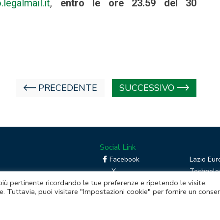
legalmail.it
,
entro le ore 23.59 del 30
PRECEDENTE
SUCCESSIVO
Social Link
Facebook
Lazio Eur
X
Technolog
 più pertinente ricordando le tue preferenze e ripetendo le visite.
Linkedin
Boost you
e. Tuttavia, puoi visitare "Impostazioni cookie" per fornire un conse
RSS
Piattafor
Instagram