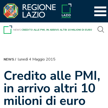
Vai
al
contenuto
NEWS
CREDITO ALLE PMI, IN ARRIVO ALTRI 10 MILIONI DI EURO
lunedì 4 Maggio 2015
NEWS
/
Credito alle PMI,
in arrivo altri 10
milioni di euro