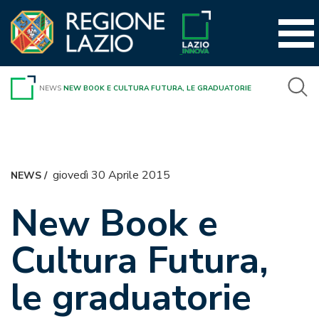
Vai
al
contenuto
NEWS
NEW BOOK E CULTURA FUTURA, LE GRADUATORIE
giovedì 30 Aprile 2015
NEWS
/
New Book e
Cultura Futura,
le graduatorie