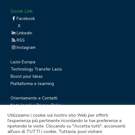
Social Link
Facebook
X
Linkedin
RSS
Instagram
Lazio Europa
Technology Transfer Lazio
Boost your Ideas
Piattaforma e-learning
Orientamento e Contatti
Note legali e Privacy Policy
Privacy Newsletter
Utilizziamo i cookie sul nostro sito Web per offrirti
Società trasparente
l'esperienza più pertinente ricordando le tue preferenze e
ripetendo le visite. Cliccando su "Accetta tutti", acconsenti
Whistleblowing
all'uso di TUTTI i cookie. Tuttavia, puoi visitare