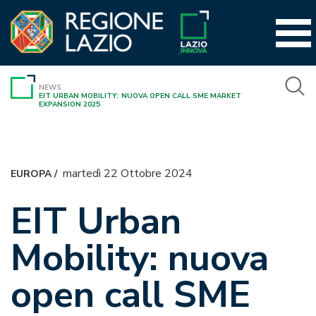
Vai
al
contenuto
NEWS
EIT URBAN MOBILITY: NUOVA OPEN CALL SME MARKET
EXPANSION 2025
martedì 22 Ottobre 2024
EUROPA
/
EIT Urban
Mobility: nuova
open call SME