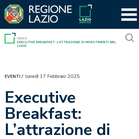
Vai
al
contenuto
NEWS
EXECUTIVE BREAKFAST: L’ATTRAZIONE DI INVESTIMENTI NEL
LAZIO
lunedì 17 Febbraio 2025
EVENTI
/
Executive
Breakfast:
L’attrazione di