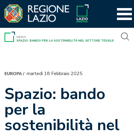
Vai
al
contenuto
NEWS
SPAZIO: BANDO PER LA SOSTENIBILITÀ NEL SETTORE TESSILE
martedì 18 Febbraio 2025
EUROPA
/
Spazio: bando
per la
sostenibilità nel