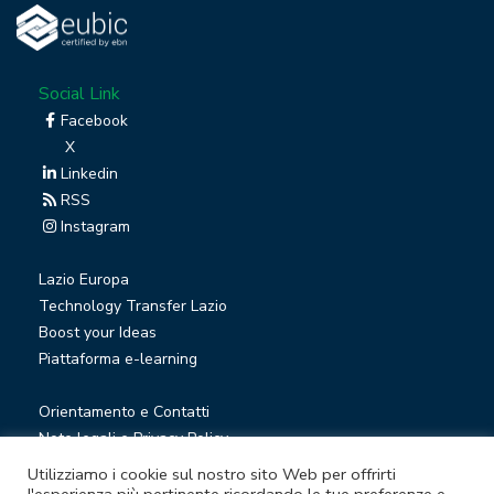
Social Link
Facebook
X
Linkedin
RSS
Instagram
Lazio Europa
Technology Transfer Lazio
Boost your Ideas
Piattaforma e-learning
Orientamento e Contatti
Note legali e Privacy Policy
Privacy Newsletter
Utilizziamo i cookie sul nostro sito Web per offrirti
Società trasparente