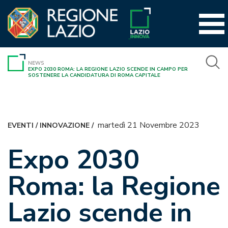
Vai
al
contenuto
NEWS
EXPO 2030 ROMA: LA REGIONE LAZIO SCENDE IN CAMPO PER
SOSTENERE LA CANDIDATURA DI ROMA CAPITALE
martedì 21 Novembre 2023
EVENTI
/
INNOVAZIONE
/
Expo 2030
Roma: la Regione
Lazio scende in