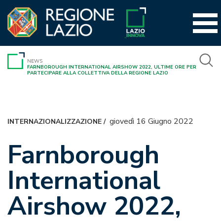
Vai
al
contenuto
NEWS
FARNBOROUGH INTERNATIONAL AIRSHOW 2022, ULTIME ORE PER
PARTECIPARE ALLA COLLETTIVA DELLA REGIONE LAZIO
giovedì 16 Giugno 2022
INTERNAZIONALIZZAZIONE
/
Farnborough
International
Airshow 2022,