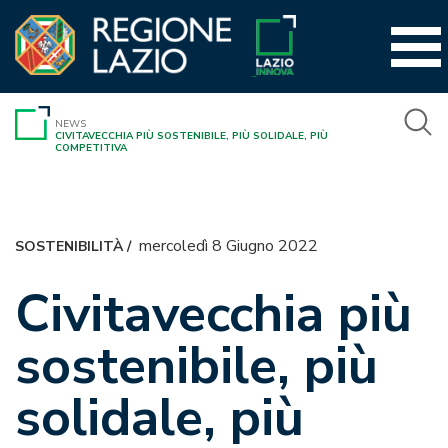
Vai
al
contenuto
NEWS
CIVITAVECCHIA PIÙ SOSTENIBILE, PIÙ SOLIDALE, PIÙ
COMPETITIVA
mercoledì 8 Giugno 2022
SOSTENIBILITÀ
/
Civitavecchia più
sostenibile, più
solidale, più