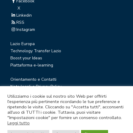
Facebook
X
Linkedin
RSS
Instagram
Lazio Europa
Technology Transfer Lazio
Boost your Ideas
Piattaforma e-learning
Orientamento e Contatti
Note legali e Privacy Policy
Privacy Newsletter
Utilizziamo i cookie sul nostro sito Web per offrirti
Società trasparente
l'esperienza più pertinente ricordando le tue preferenze e
ripetendo le visite. Cliccando su "Accetta tutti", acconsenti
Whistleblowing
all'uso di TUTTI i cookie. Tuttavia, puoi visitare
"Impostazioni cookie" per fornire un consenso controllato.
Leggi tutto
© Lazio Innova S.p.A. società soggetta a direzione e
coordinamento della Regione Lazio