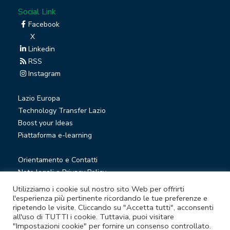
Social Link
Facebook
X
Linkedin
RSS
Instagram
Lazio Europa
Technology Transfer Lazio
Boost your Ideas
Piattaforma e-learning
Orientamento e Contatti
Note legali e Privacy Policy
Privacy Newsletter
Utilizziamo i cookie sul nostro sito Web per offrirti
Società trasparente
l'esperienza più pertinente ricordando le tue preferenze e
ripetendo le visite. Cliccando su "Accetta tutti", acconsenti
Whistleblowing
all'uso di TUTTI i cookie. Tuttavia, puoi visitare
"Impostazioni cookie" per fornire un consenso controllato.