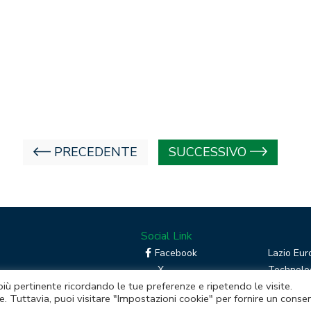
PRECEDENTE
SUCCESSIVO
Social Link
Facebook
Lazio Eur
X
Technolog
 più pertinente ricordando le tue preferenze e ripetendo le visite.
Linkedin
Boost you
e. Tuttavia, puoi visitare "Impostazioni cookie" per fornire un conse
RSS
Piattafor