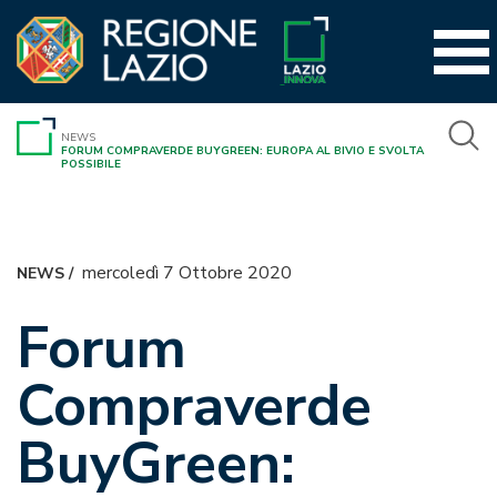
Vai
al
contenuto
NEWS
FORUM COMPRAVERDE BUYGREEN: EUROPA AL BIVIO E SVOLTA
POSSIBILE
mercoledì 7 Ottobre 2020
NEWS
/
Forum
Compraverde
BuyGreen: