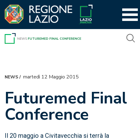
Vai
al
contenuto
NEWS
FUTUREMED FINAL CONFERENCE
martedì 12 Maggio 2015
NEWS
/
Futuremed Final
Conference
Il 20 maggio a Civitavecchia si terrà la