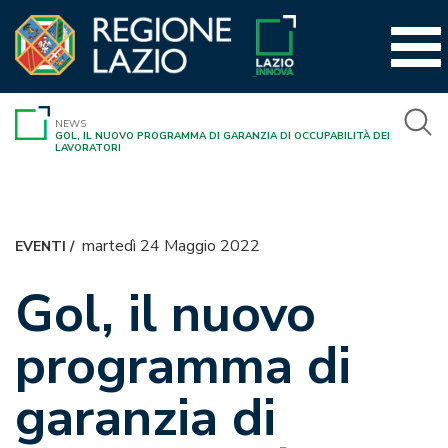
Vai
al
contenuto
NEWS
GOL, IL NUOVO PROGRAMMA DI GARANZIA DI OCCUPABILITÀ DEI
LAVORATORI
martedì 24 Maggio 2022
EVENTI
/
Gol, il nuovo
programma di
garanzia di