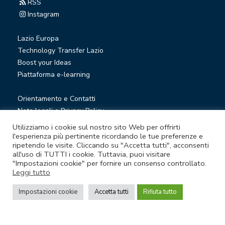
RSS
Instagram
Lazio Europa
Technology Transfer Lazio
Boost your Ideas
Piattaforma e-learning
Orientamento e Contatti
Note legali e Privacy Policy
Privacy Newsletter
Utilizziamo i cookie sul nostro sito Web per offrirti
Società trasparente
l'esperienza più pertinente ricordando le tue preferenze e
ripetendo le visite. Cliccando su "Accetta tutti", acconsenti
Whistleblowing
all'uso di TUTTI i cookie. Tuttavia, puoi visitare
"Impostazioni cookie" per fornire un consenso controllato.
Leggi tutto
© Lazio Innova S.p.A. società soggetta a direzione e
coordinamento della Regione Lazio
Impostazioni cookie
Accetta tutti
Rifiuta tutto
Sede legale Via Marco Aurelio 26 A - 00184 Roma
Partita Iva e Codice fiscale 05950941004 - Rea RM-938517 -
Capitale sociale € 48.927.354,56 i.v.