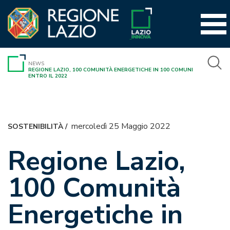
Vai
al
contenuto
NEWS
REGIONE LAZIO, 100 COMUNITÀ ENERGETICHE IN 100 COMUNI
ENTRO IL 2022
mercoledì 25 Maggio 2022
SOSTENIBILITÀ
/
Regione Lazio,
100 Comunità
Energetiche in