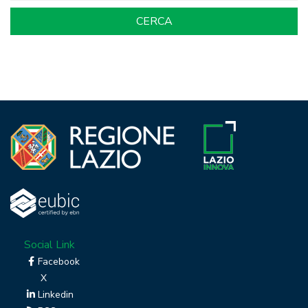
Social Link
Facebook
X
Linkedin