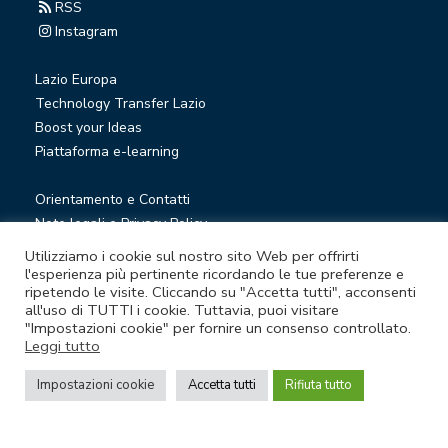
RSS
Instagram
Lazio Europa
Technology Transfer Lazio
Boost your Ideas
Piattaforma e-learning
Orientamento e Contatti
Note legali e Privacy Policy
Privacy Newsletter
Utilizziamo i cookie sul nostro sito Web per offrirti
Società trasparente
l'esperienza più pertinente ricordando le tue preferenze e
ripetendo le visite. Cliccando su "Accetta tutti", acconsenti
Whistleblowing
all'uso di TUTTI i cookie. Tuttavia, puoi visitare
"Impostazioni cookie" per fornire un consenso controllato.
Leggi tutto
© Lazio Innova S.p.A. società soggetta a direzione e
coordinamento della Regione Lazio
Impostazioni cookie
Accetta tutti
Rifiuta tutto
Sede legale Via Marco Aurelio 26 A - 00184 Roma
Partita Iva e Codice fiscale 05950941004 - Rea RM-938517 -
Capitale sociale € 48.927.354,56 i.v.