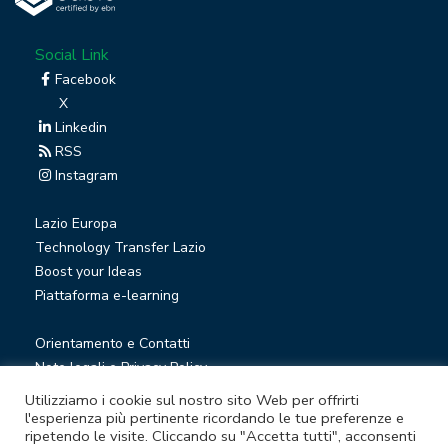
Social Link
Facebook
X
Linkedin
RSS
Instagram
Lazio Europa
Technology Transfer Lazio
Boost your Ideas
Piattaforma e-learning
Orientamento e Contatti
Note legali e Privacy Policy
Privacy Newsletter
Utilizziamo i cookie sul nostro sito Web per offrirti
Società trasparente
l'esperienza più pertinente ricordando le tue preferenze e
ripetendo le visite. Cliccando su "Accetta tutti", acconsenti
Whistleblowing