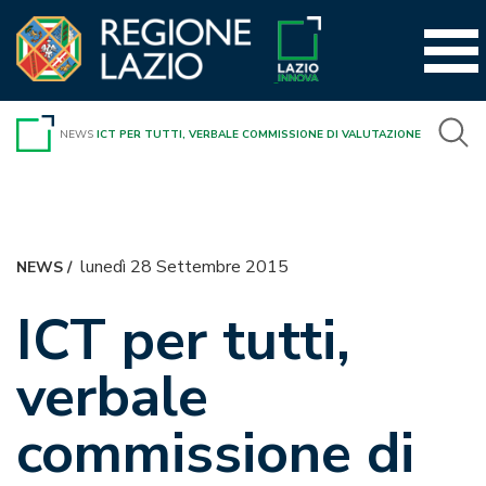
Vai
al
contenuto
NEWS
ICT PER TUTTI, VERBALE COMMISSIONE DI VALUTAZIONE
lunedì 28 Settembre 2015
NEWS
/
ICT per tutti,
verbale
commissione di