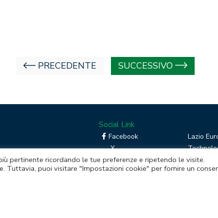
PRECEDENTE
SUCCESSIVO
Social Link
Facebook
Lazio Eur
X
Technolog
 più pertinente ricordando le tue preferenze e ripetendo le visite.
Linkedin
Boost you
e. Tuttavia, puoi visitare "Impostazioni cookie" per fornire un conse
RSS
Piattafor
Instagram