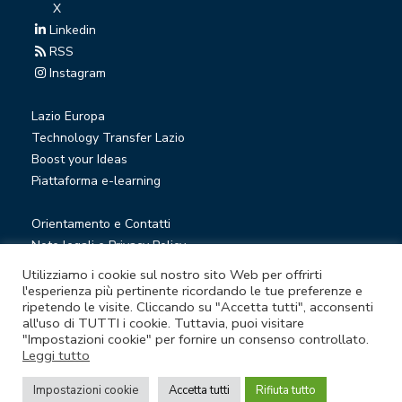
X
Linkedin
RSS
Instagram
Lazio Europa
Technology Transfer Lazio
Boost your Ideas
Piattaforma e-learning
Orientamento e Contatti
Note legali e Privacy Policy
Privacy Newsletter
Utilizziamo i cookie sul nostro sito Web per offrirti
Società trasparente
l'esperienza più pertinente ricordando le tue preferenze e
ripetendo le visite. Cliccando su "Accetta tutti", acconsenti
Whistleblowing
all'uso di TUTTI i cookie. Tuttavia, puoi visitare
"Impostazioni cookie" per fornire un consenso controllato.
Leggi tutto
© Lazio Innova S.p.A. società soggetta a direzione e
coordinamento della Regione Lazio
Impostazioni cookie
Accetta tutti
Rifiuta tutto