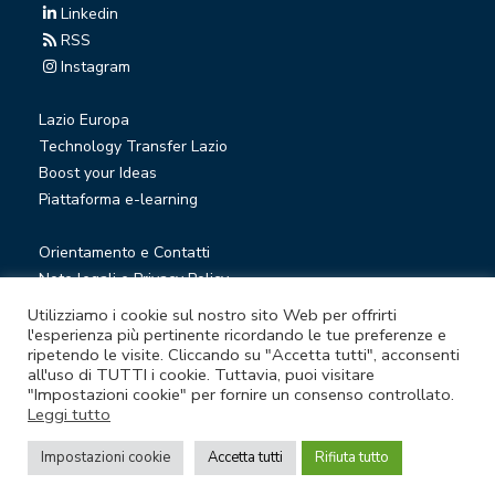
Linkedin
RSS
Instagram
Lazio Europa
Technology Transfer Lazio
Boost your Ideas
Piattaforma e-learning
Orientamento e Contatti
Note legali e Privacy Policy
Privacy Newsletter
Utilizziamo i cookie sul nostro sito Web per offrirti
Società trasparente
l'esperienza più pertinente ricordando le tue preferenze e
ripetendo le visite. Cliccando su "Accetta tutti", acconsenti
Whistleblowing
all'uso di TUTTI i cookie. Tuttavia, puoi visitare
"Impostazioni cookie" per fornire un consenso controllato.
Leggi tutto
© Lazio Innova S.p.A. società soggetta a direzione e
coordinamento della Regione Lazio
Impostazioni cookie
Accetta tutti
Rifiuta tutto
Sede legale Via Marco Aurelio 26 A - 00184 Roma