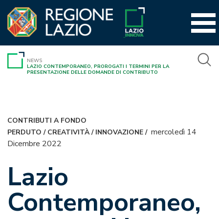
Vai
al
contenuto
NEWS
LAZIO CONTEMPORANEO, PROROGATI I TERMINI PER LA
PRESENTAZIONE DELLE DOMANDE DI CONTRIBUTO
CONTRIBUTI A FONDO
mercoledì 14
PERDUTO
/
CREATIVITÀ
/
INNOVAZIONE
/
Dicembre 2022
Lazio
Contemporaneo,