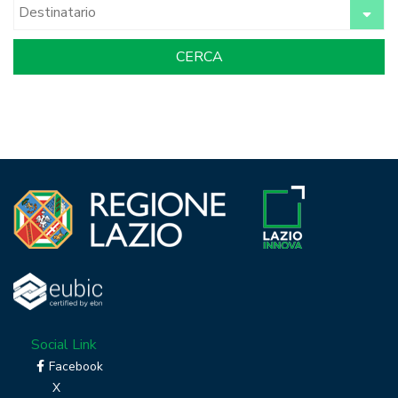
Social Link
Facebook
X