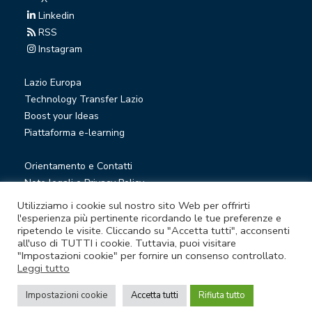
Linkedin
RSS
Instagram
Lazio Europa
Technology Transfer Lazio
Boost your Ideas
Piattaforma e-learning
Orientamento e Contatti
Note legali e Privacy Policy
Privacy Newsletter
Utilizziamo i cookie sul nostro sito Web per offrirti
Società trasparente
l'esperienza più pertinente ricordando le tue preferenze e
ripetendo le visite. Cliccando su "Accetta tutti", acconsenti
Whistleblowing
all'uso di TUTTI i cookie. Tuttavia, puoi visitare
"Impostazioni cookie" per fornire un consenso controllato.
Leggi tutto
© Lazio Innova S.p.A. società soggetta a direzione e
coordinamento della Regione Lazio
Impostazioni cookie
Accetta tutti
Rifiuta tutto
Sede legale Via Marco Aurelio 26 A - 00184 Roma