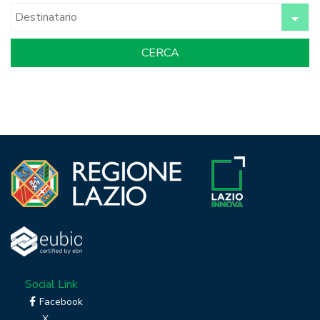
Social Link
Facebook
X