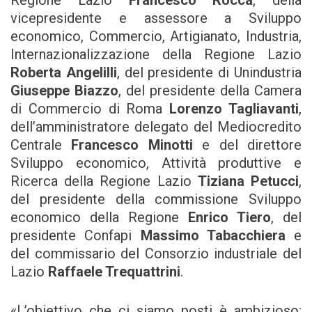
Regione Lazio
Francesco Rocca
, della
vicepresidente e assessore a Sviluppo
economico, Commercio, Artigianato, Industria,
Internazionalizzazione della Regione Lazio
Roberta Angelilli
, del presidente di Unindustria
Giuseppe Biazzo
, del presidente della Camera
di Commercio di Roma
Lorenzo Tagliavanti
,
dell’amministratore delegato del Mediocredito
Centrale
Francesco Minotti
e del direttore
Sviluppo economico, Attività produttive e
Ricerca della Regione Lazio
Tiziana Petucci
,
del presidente della commissione Sviluppo
economico della Regione
Enrico Tiero
, del
presidente Confapi
Massimo Tabacchiera
e
del commissario del Consorzio industriale del
Lazio
Raffaele Trequattrini
.
«L’obiettivo che ci siamo posti è ambizioso: