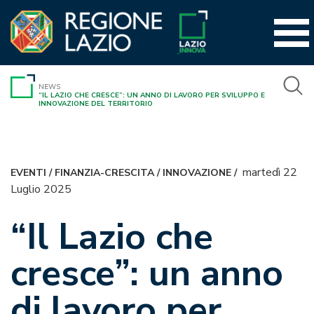
Vai
al
contenuto
NEWS
“IL LAZIO CHE CRESCE”: UN ANNO DI LAVORO PER SVILUPPO E
INNOVAZIONE DEL TERRITORIO
martedì 22
EVENTI
/
FINANZIA-CRESCITA
/
INNOVAZIONE
/
Luglio 2025
“Il Lazio che
cresce”: un anno
di lavoro per