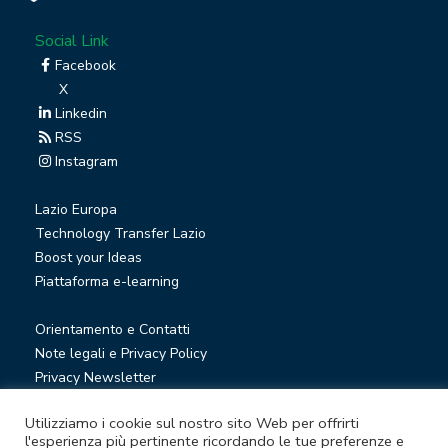
Social Link
Facebook
X
Linkedin
RSS
Instagram
Lazio Europa
Technology Transfer Lazio
Boost your Ideas
Piattaforma e-learning
Orientamento e Contatti
Note legali e Privacy Policy
Privacy Newsletter
Società trasparente
Utilizziamo i cookie sul nostro sito Web per offrirti
Whistleblowing
l'esperienza più pertinente ricordando le tue preferenze e