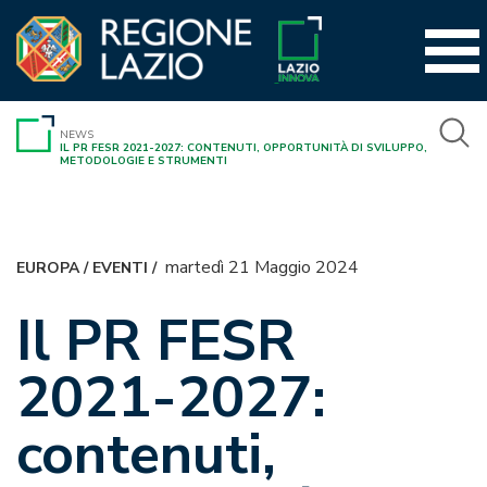
Vai
al
contenuto
NEWS
IL PR FESR 2021-2027: CONTENUTI, OPPORTUNITÀ DI SVILUPPO,
METODOLOGIE E STRUMENTI
martedì 21 Maggio 2024
EUROPA
/
EVENTI
/
Il PR FESR
2021-2027:
contenuti,