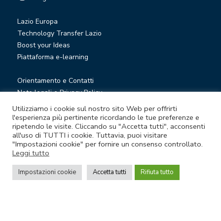
Lazio Europa
Technology Transfer Lazio
Boost your Ideas
Piattaforma e-learning
Orientamento e Contatti
Note legali e Privacy Policy
Privacy Newsletter
Utilizziamo i cookie sul nostro sito Web per offrirti
Società trasparente
l'esperienza più pertinente ricordando le tue preferenze e
ripetendo le visite. Cliccando su "Accetta tutti", acconsenti
Whistleblowing
all'uso di TUTTI i cookie. Tuttavia, puoi visitare
"Impostazioni cookie" per fornire un consenso controllato.
Leggi tutto
© Lazio Innova S.p.A. società soggetta a direzione e
coordinamento della Regione Lazio
Impostazioni cookie
Accetta tutti
Rifiuta tutto
Sede legale Via Marco Aurelio 26 A - 00184 Roma
Partita Iva e Codice fiscale 05950941004 - Rea RM-938517 -
Capitale sociale € 48.927.354,56 i.v.