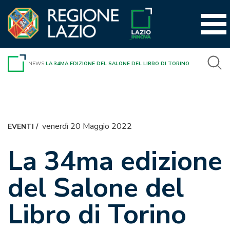
Vai
al
contenuto
NEWS
LA 34MA EDIZIONE DEL SALONE DEL LIBRO DI TORINO
venerdì 20 Maggio 2022
EVENTI
/
La 34ma edizione
del Salone del
Libro di Torino