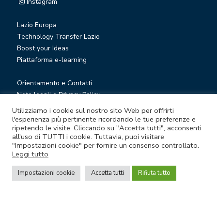
Instagram
Lazio Europa
Technology Transfer Lazio
Boost your Ideas
Piattaforma e-learning
Orientamento e Contatti
Note legali e Privacy Policy
Privacy Newsletter
Utilizziamo i cookie sul nostro sito Web per offrirti
Società trasparente
l'esperienza più pertinente ricordando le tue preferenze e
ripetendo le visite. Cliccando su "Accetta tutti", acconsenti
Whistleblowing
all'uso di TUTTI i cookie. Tuttavia, puoi visitare
"Impostazioni cookie" per fornire un consenso controllato.
Leggi tutto
© Lazio Innova S.p.A. società soggetta a direzione e
coordinamento della Regione Lazio
Impostazioni cookie
Accetta tutti
Rifiuta tutto
Sede legale Via Marco Aurelio 26 A - 00184 Roma
Partita Iva e Codice fiscale 05950941004 - Rea RM-938517 -
Capitale sociale € 48.927.354,56 i.v.