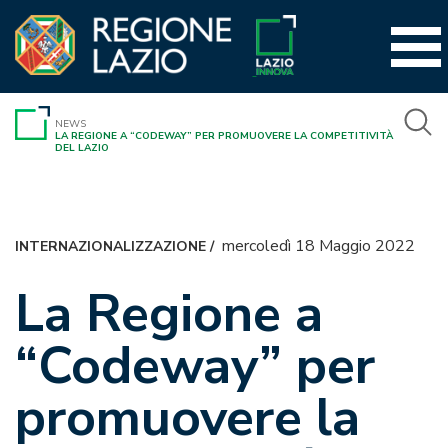
Vai
al
contenuto
NEWS
LA REGIONE A “CODEWAY” PER PROMUOVERE LA COMPETITIVITÀ
DEL LAZIO
mercoledì 18 Maggio 2022
INTERNAZIONALIZZAZIONE
/
La Regione a
“Codeway” per
promuovere la