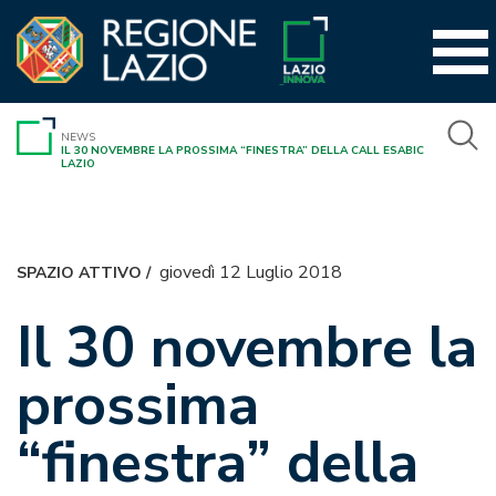
Vai
al
contenuto
NEWS
IL 30 NOVEMBRE LA PROSSIMA “FINESTRA” DELLA CALL ESABIC
LAZIO
giovedì 12 Luglio 2018
SPAZIO ATTIVO
/
Il 30 novembre la
prossima
“finestra” della