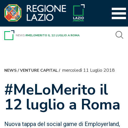
Vai
al
contenuto
NEWS
#MELOMERITO IL 12 LUGLIO A ROMA
mercoledì 11 Luglio 2018
NEWS
/
VENTURE CAPITAL
/
#MeLoMerito il
12 luglio a Roma
Nuova tappa del social game di Employerland,