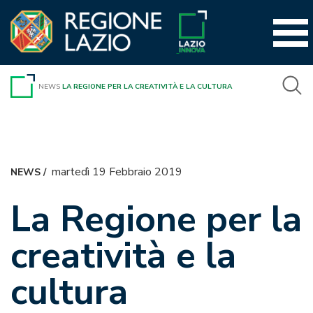
Vai
al
contenuto
NEWS
LA REGIONE PER LA CREATIVITÀ E LA CULTURA
martedì 19 Febbraio 2019
NEWS
/
La Regione per la
creatività e la
cultura