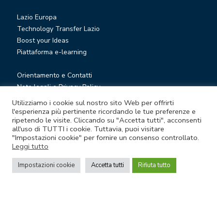
Lazio Europa
Technology Transfer Lazio
Boost your Ideas
Piattaforma e-learning
Orientamento e Contatti
Note legali e Privacy Policy
Privacy Newsletter
Utilizziamo i cookie sul nostro sito Web per offrirti
Società trasparente
l'esperienza più pertinente ricordando le tue preferenze e
ripetendo le visite. Cliccando su "Accetta tutti", acconsenti
Whistleblowing
all'uso di TUTTI i cookie. Tuttavia, puoi visitare
"Impostazioni cookie" per fornire un consenso controllato.
Leggi tutto
© Lazio Innova S.p.A. società soggetta a direzione e
coordinamento della Regione Lazio
Impostazioni cookie
Accetta tutti
Rifiuta tutto
Sede legale Via Marco Aurelio 26 A - 00184 Roma
Partita Iva e Codice fiscale 05950941004 - Rea RM-938517 -
Capitale sociale € 48.927.354,56 i.v.