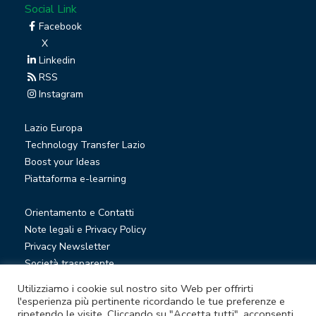
Social Link
Facebook
X
Linkedin
RSS
Instagram
Lazio Europa
Technology Transfer Lazio
Boost your Ideas
Piattaforma e-learning
Orientamento e Contatti
Note legali e Privacy Policy
Privacy Newsletter
Società trasparente
Whistleblowing
Utilizziamo i cookie sul nostro sito Web per offrirti
l'esperienza più pertinente ricordando le tue preferenze e
ripetendo le visite. Cliccando su "Accetta tutti", acconsenti