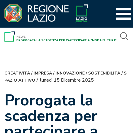
Vai
al
contenuto
NEWS
PROROGATA LA SCADENZA PER PARTECIPARE A “MODA FUTURA”
CREATIVITÀ
/
IMPRESA
/
INNOVAZIONE
/
SOSTENIBILITÀ
/
S
lunedì 15 Dicembre 2025
PAZIO ATTIVO
/
Prorogata la
scadenza per
partecipare a