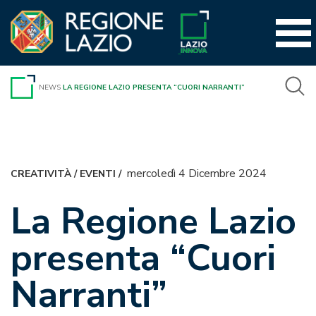
Vai
al
contenuto
NEWS
LA REGIONE LAZIO PRESENTA “CUORI NARRANTI”
mercoledì 4 Dicembre 2024
CREATIVITÀ
/
EVENTI
/
La Regione Lazio
presenta “Cuori
Narranti”