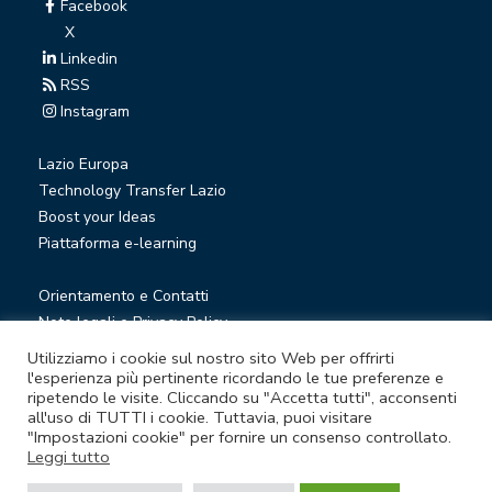
Facebook
X
Linkedin
RSS
Instagram
Lazio Europa
Technology Transfer Lazio
Boost your Ideas
Piattaforma e-learning
Orientamento e Contatti
Note legali e Privacy Policy
Privacy Newsletter
Utilizziamo i cookie sul nostro sito Web per offrirti
Società trasparente
l'esperienza più pertinente ricordando le tue preferenze e
ripetendo le visite. Cliccando su "Accetta tutti", acconsenti
Whistleblowing
all'uso di TUTTI i cookie. Tuttavia, puoi visitare
"Impostazioni cookie" per fornire un consenso controllato.
Leggi tutto
© Lazio Innova S.p.A. società soggetta a direzione e