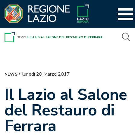
Vai
al
contenuto
NEWS
IL LAZIO AL SALONE DEL RESTAURO DI FERRARA
lunedì 20 Marzo 2017
NEWS
/
Il Lazio al Salone
del Restauro di
Ferrara