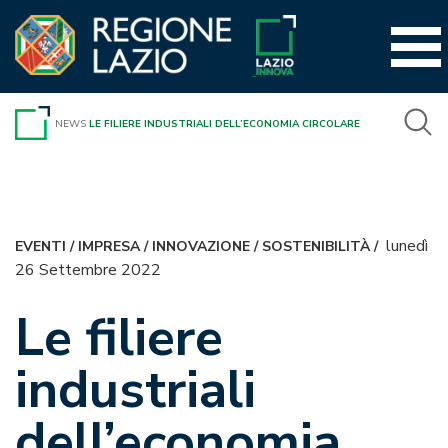
Vai
al
contenuto
NEWS
LE FILIERE INDUSTRIALI DELL’ECONOMIA CIRCOLARE
lunedì
EVENTI
/
IMPRESA
/
INNOVAZIONE
/
SOSTENIBILITÀ
/
26 Settembre 2022
Le filiere
industriali
dell’economia