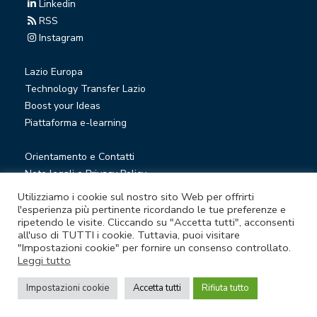
Linkedin
RSS
Instagram
Lazio Europa
Technology Transfer Lazio
Boost your Ideas
Piattaforma e-learning
Orientamento e Contatti
Note legali e Privacy Policy
Privacy Newsletter
Utilizziamo i cookie sul nostro sito Web per offrirti
Società trasparente
l'esperienza più pertinente ricordando le tue preferenze e
ripetendo le visite. Cliccando su "Accetta tutti", acconsenti
Whistleblowing
all'uso di TUTTI i cookie. Tuttavia, puoi visitare
"Impostazioni cookie" per fornire un consenso controllato.
Leggi tutto
© Lazio Innova S.p.A. società soggetta a direzione e
coordinamento della Regione Lazio
Impostazioni cookie
Accetta tutti
Rifiuta tutto
Sede legale Via Marco Aurelio 26 A - 00184 Roma
Partita Iva e Codice fiscale 05950941004 - Rea RM-938517 -