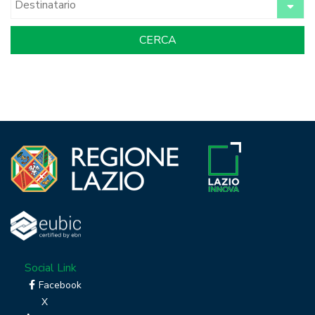
Social Link
Facebook
X