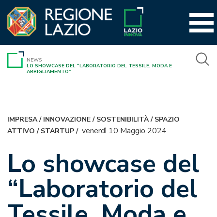
Vai
al
contenuto
NEWS
LO SHOWCASE DEL “LABORATORIO DEL TESSILE, MODA E
ABBIGLIAMENTO”
IMPRESA
/
INNOVAZIONE
/
SOSTENIBILITÀ
/
SPAZIO
venerdì 10 Maggio 2024
ATTIVO
/
STARTUP
/
Lo showcase del
“Laboratorio del
Tessile, Moda e