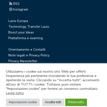
RSS
Instagram
Lazio Europa
Technology Transfer Lazio
Boost your Ideas
Piattaforma e-learning
Orientamento e Contatti
Note legali e Privacy Policy
Privacy Newsletter
Società trasparente
Utilizziamo i cookie sul nostro sito Web per offrirti
Whistleblowing
l'esperienza più pertinente ricordando le tue preferenze e
ripetendo le visite. Cliccando su "Accetta tutti", acconsenti
all'uso di TUTTI i cookie. Tuttavia, puoi visitare
© Lazio Innova S.p.A. società soggetta a direzione e
"Impostazioni cookie" per fornire un consenso controllato.
coordinamento della Regione Lazio
Leggi tutto
Sede legale Via Marco Aurelio 26 A - 00184 Roma
Impostazioni cookie
Accetta tutti
Rifiuta tutto
Partita Iva e Codice fiscale 05950941004 - Rea RM-938517 -