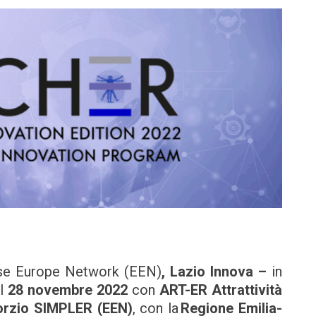
prise Europe Network (EEN)
, Lazio Innova –
in
il
28 novembre 2022
con
ART-ER
Attrattività
rzio SIMPLER (EEN)
, con la
Regione Emilia-