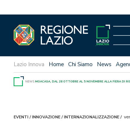
Vai
al
contenuto
Home
Chi Siamo
News
Agen
NEWS
MOACASA, DAL 28 OTTOBRE AL 5 NOVEMBRE ALLA FIERA DI R
ve
EVENTI
/
INNOVAZIONE
/
INTERNAZIONALIZZAZIONE
/