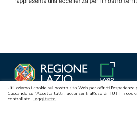
rappresenta una eccellenza per il nostro territ
Navigazione
articoli
Utilizziamo i cookie sul nostro sito Web per offrirti l'esperienza
Cliccando su "Accetta tutti", acconsenti all'uso di TUTTI i cooki
controllato.
Leggi tutto
© Lazio Innova S.p.A. società soggetta a direzione e coordina
Sede legale Via Marco Aurelio 26 A - 00184 Roma