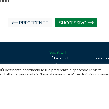
orio.
PRECEDENTE
SUCCESSIVO
Social Link
Facebook
Lazio Eur
X
Technolog
 più pertinente ricordando le tue preferenze e ripetendo le visite.
Linkedin
Boost you
e. Tuttavia, puoi visitare "Impostazioni cookie" per fornire un conse
RSS
Piattafor
Instagram
mento della Regione Lazio