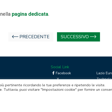
 nella
pagina dedicata
.
PRECEDENTE
SUCCESSIVO
Social Link
Facebook
Lazio Eur
X
Technolog
 più pertinente ricordando le tue preferenze e ripetendo le visite.
Linkedin
Boost you
e. Tuttavia, puoi visitare "Impostazioni cookie" per fornire un conse
RSS
Piattafor
Instagram